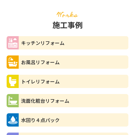
ォーム費用の相場を正しく把握
し、無理のない資金計画を立て
Works
ることが成功への近道です。 リ
フォームプラスでは、地域密着
施工事例
をモットーに甲府市、南アルプ
ス市、甲斐市をメインにリフォ
ームを行わせていただいており
キッチンリフォーム
ます。是非！リフォームの事な
らリフォームプラスにお任せく
ださい！
お風呂リフォーム
トイレリフォーム
洗面化粧台リフォーム
水回り４点パック