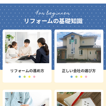
繕費用を抑えることができま
一戸建てのリフォーム費用を大
ム費用とローンの負担を減らす
ネ補助金や自治体の支援制度を
す。 内装リフォームの相場 ク
きく削減できます。補助金には
ためには補助金の活用が重要で
利用すると費用負担を軽減でき
For beginner
ロス張り替えの相場は6畳あた
申請期限があります。工事前の
す。甲府市では省エネリフォー
ます。断熱窓の設置では最大
り4万円～8万円程度です。 フ
相談が重要です。 ―――――――――― 【リフォ
ムや耐震改修に対する補助制度
200万円規模の補助が出るケー
リフォームの基礎知識
ローリング張り替えの相場は10
ーム甲府市の費用相場は？キッ
があります。断熱窓の設置では
スがあります。給湯器交換でも
万円～30万円程度です。 間取
チン・浴室・外壁の価格目安】
最大200万円規模の補助が受け
10万円以上の補助が受けられる
り変更の相場は50万円～300万
一戸建てのリフォーム費用の相
られるケースがあります。給湯
場合があります。 リフォームプ
円程度です。 内装リフォームは
場で最も問い合わせが多い工事
器交換でも10万円以上の補助が
ラスの実体験では、内窓設置と
住み心地を向上させるだけでな
は水回りです。キッチンリフォ
出る場合があります。 リフォー
エコキュート交換を同時に行
く、住宅の資産価値向上にもつ
ームの費用相場は80万円〜150
ム費用とローンのバランスを取
い、約80万円の補助金を活用し
ながります。 住宅ローンでリフ
万円です。ユニットバス交換は
るために、補助金を先に確定さ
た事例があります。補助金を使
ォーム費用を借りる方法と利用
90万円〜160万円が目安です。
せることが大切です。リフォー
うことでリフォーム費用の総額
条件 住宅ローンを活用すること
トイレ交換は15万円〜40万円
ムプラスの実体験では、内窓と
が20％以上削減できました。補
で、リフォーム費用の負担を軽
が一般的です。 外壁塗装のリフ
エコキュートを同時に工事し、
助金は申請タイミングが重要で
リフォームの進め方
正しい会社の選び方
減できます。 住宅ローンの借り
ォーム費用の相場は30坪で90
約70万円の補助を受けた事例が
す。工事前の申請が必須となる
換え時にリフォーム費用をまと
万円〜130万円です。屋根塗装
あります。補助金を活用した結
制度が多いため注意が必要で
めて借りる方法があります。 住
は40万円〜80万円です。外壁と
果、ローン借入額を減らすこと
す。 ―――――――――― 【リフォームの費用相
宅購入時にリフォーム費用を組
屋根を同時施工すると、足場代
ができました。補助金は申請時
場は？水回り・外壁・全面改修
み込む方法もあります。 金融機
約20万円を節約できます。 全
期と条件が厳しいため、事前相
の目安】 戸建てのリフォーム費
関によって条件は異なります
面改修のリフォーム費用の相場
談が必要です。 ―――――――――― 【リフォー
用の相場は工事内容ごとに大き
が、多くの場合は工事見積書や
は800万円〜1,500万円です。
ム甲府市の費用相場は？水回
く異なります。キッチンのリフ
工事契約書の提出が必要です。
間取り変更や断熱工事を含める