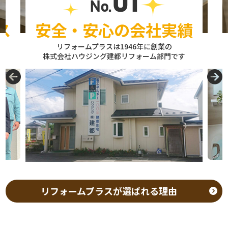
01
No.
わります。 水回りリフォームの
オーバーになるケースがありま
らリフォームをしたいご家族、
検討しているご家族、費用を抑
相場 キッチンリフォームの相場
す。リフォームプラスでは、現
これから計画を立てるご家族は
えながら満足度の高い工事をし
ス
安全・安心の会社実績
は50万円～200万円程度です。
地調査を行い、工事項目ごとの
ぜひ最後まで読んでみてくださ
たいご家族はぜひ最後まで読ん
浴室リフォームの相場は80万円
費用を細かく説明しています。
い。 ―――――――――― 【リフォーム甲府市で
でみてください。 ―――――――――― 【後悔し
リフォームプラスは1946年に創業の
～180万円程度です。 トイレリ
―――――――――― 【2026年最新版｜リフォー
後悔しないための完全ガイド｜
ないための完全ガイド｜費用相
株式会社ハウジング建都リフォーム部門です
フォームの相場は15万円～50
ム甲府市で活用できる補助金・
費用・補助金・最新トレンドを
場・補助金・最新トレンドを徹
万円程度です。 洗面台交換の相
助成金まとめ】 一戸建てのリフ
徹底解説】 リフォーム費用とロ
底解説】 戸建てのリフォーム費
場は10万円～40万円程度です。
ォーム費用の相場を抑えるため
ーンを正しく理解することが成
用を正しく把握することが成功
水回り設備は毎日使用する設備
には、補助金制度の活用が重要
功のポイントです。甲府市では
の第一歩です。戸建て住宅は築
です。築20年以上の一戸建てで
です。国の省エネ補助金や甲府
築20年以上の戸建て住宅が多
年数が進むと設備の老朽化や断
は、設備の老朽化による交換依
市の助成制度を利用すると、費
く、設備交換や断熱改修の需要
熱性能の低下が起きます。リフ
頼が非常に多くなります。 外
用負担を軽減できます。断熱窓
が高まっています。リフォーム
ォーム費用の相場を知らない状
壁・屋根リフォームの相場 外壁
の設置では最大200万円規模の
費用を自己資金だけで賄う場合
態で契約すると予算オーバーの
塗装の相場は80万円～150万円
補助が受けられる場合がありま
は負担が大きくなるため、ロー
リスクが高まります。リフォー
程度です。 屋根塗装の相場は
す。高効率給湯器の交換では10
ンの活用が現実的な選択になり
ムプラスでは現地調査を行い、
30万円～80万円程度です。 屋
万円以上の補助が出るケースが
ます。リフォームプラスでは資
工事ごとの単価を明確に説明し
根の葺き替え工事の相場は100
あります。 リフォームプラスで
金計画の段階から相談を受け、
ています。 ―――――――――― 【2026年版｜リ
万円～250万円程度です。 外壁
は、内窓設置とエコキュート交
リフォームプラスが選ばれる理由
無理のない返済プランを提案し
フォームで使える補助金・助成
や屋根は住宅を守る重要な部分
換を同時に施工し、約70万円の
ています。 ―――――――――― 【2026年最新版
金の最新情報】 戸建てのリフォ
です。定期的なメンテナンスを
補助金を活用した事例がありま
｜リフォーム甲府市で使える補
ーム費用を抑えるためには補助
行うことで、将来的な大規模修
す。補助金を利用することで、
助金・助成金まとめ】 リフォー
金の活用が重要です。国の省エ