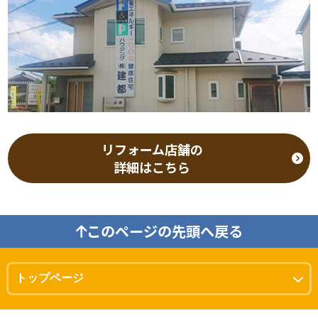
とめ 一戸建てのリフォーム費用
リフォームの事ならリフォーム
ムを行わせていただいておりま
の相場は工事内容によって大き
プラスにお任せください！
す。是非！リフォームの事なら
く異なります。 水回りリフォー
リフォームプラスにお任せくだ
ムは数十万円から数百万円、全
さい！
面リフォームでは1,000万円以
上になる場合もあります。 住宅
ローンやリフォームローンを上
手に活用することで、負担を分
散しながら理想の住まいを実現
できます。 補助金や住宅ローン
リフォーム店舗の
控除を活用することで、さらに
詳細はこちら
費用負担を軽減できます。 リフ
ォーム費用の相場を正しく把握
し、無理のない資金計画を立て
ることが成功への近道です。 リ
このページの先頭へ戻る
フォームプラスでは、地域密着
をモットーに甲府市、南アルプ
ス市、甲斐市をメインにリフォ
ームを行わせていただいており
ます。是非！リフォームの事な
らリフォームプラスにお任せく