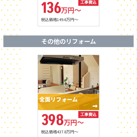
136
条件 住宅ローンを活用すること
工事費込
あります。 リフォームプラスで
ムプラスの実体験では、内窓と
で、リフォーム費用の負担を軽
万円～
は、内窓設置とエコキュート交
エコキュートを同時に工事し、
減できます。 住宅ローンの借り
換を同時に施工し、約70万円の
約70万円の補助を受けた事例が
税込価格149.6万円～
換え時にリフォーム費用をまと
補助金を活用した事例がありま
あります。補助金を活用した結
めて借りる方法があります。 住
す。補助金を利用することで、
果、ローン借入額を減らすこと
宅購入時にリフォーム費用を組
一戸建てのリフォーム費用を大
ができました。補助金は申請時
み込む方法もあります。 金融機
その他のリフォーム
きく削減できます。補助金には
期と条件が厳しいため、事前相
関によって条件は異なります
申請期限があります。工事前の
談が必要です。 ―――――――――― 【リフォー
が、多くの場合は工事見積書や
相談が重要です。 ―――――――――― 【リフォ
ム甲府市の費用相場は？水回
工事契約書の提出が必要です。
ーム甲府市の費用相場は？キッ
り・外壁・全面改修の目安】 リ
住宅ローンの金利は一般的なリ
チン・浴室・外壁の価格目安】
フォーム費用とローンを検討す
フォームローンより低い傾向が
一戸建てのリフォーム費用の相
る際は、まず費用相場の把握が
あります。 現在の住宅ローン金
場で最も問い合わせが多い工事
必要です。キッチンのリフォー
利は比較的低水準で推移してい
は水回りです。キッチンリフォ
ム費用は80万円〜150万円で
るため、大規模なリフォームを
ームの費用相場は80万円〜150
す。ユニットバスは90万円〜
検討する場合は有効な選択肢と
全面リフォーム
万円です。ユニットバス交換は
160万円です。トイレは15万
なります。 ただし、審査には一
90万円〜160万円が目安です。
円〜40万円が一般的です。 外
定の時間が必要です。工事開始
398
工事費込
トイレ交換は15万円〜40万円
壁塗装は30坪で90万円〜130万
時期から逆算して早めに準備を
万円～
が一般的です。 外壁塗装のリフ
円です。屋根塗装は40万円〜80
進めることが大切です。 リフォ
ォーム費用の相場は30坪で90
万円です。全面リフォームは
ームローンと住宅ローンの違い
税込価格437.8万円～
万円〜130万円です。屋根塗装
800万円〜1,500万円が相場で
を比較 リフォーム費用を借りる