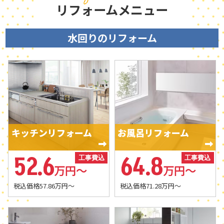
リフォームメニュー
握することが重要です。 この記
立てることが重要です。 この記
は、工事内容によって大きく異
事では、一戸建てのリフォーム
事では、リフォーム費用とロー
なります。 住宅全体のリフォー
費用の相場を分かりやすく解説
ンの基本、甲府市での費用相
ム費用の相場は300万円～
水回りのリフォーム
します。キッチンや浴室などの
場、補助金の活用方法、業者選
2,000万円程度です。 私自身も
水回り、外壁塗装、全面改修の
びのポイントまで詳しく解説し
お客様から「100万円くらいで
価格目安、補助金制度、断熱リ
ます。この記事を読むことで、
家全体をきれいにできますか」
フォーム、業者選びまで詳しく
リフォーム費用の支払い方法と
と相談を受けることがありま
紹介します。この記事を読むこ
最適なローンの組み方が分かり
す。しかし、実際には工事範囲
とで、一戸建てリフォームの費
ます。 自己資金に不安があるご
によって必要な予算が大きく変
用相場と失敗しない進め方が分
家族、月々の支払いを抑えなが
わります。 水回りリフォームの
かります。 築20年以上の一戸
らリフォームをしたいご家族、
相場 キッチンリフォームの相場
建てにお住まいのご家族、これ
これから計画を立てるご家族は
は50万円～200万円程度です。
キッチンリフォーム
お風呂リフォーム
からリフォームを検討している
ぜひ最後まで読んでみてくださ
浴室リフォームの相場は80万円
ご家族、費用を抑えながら快適
い。 ―――――――――― 【リフォーム甲府市で
～180万円程度です。 トイレリ
な住まいを実現したいご家族は
後悔しないための完全ガイド｜
52.6
64.8
フォームの相場は15万円～50
工事費込
工事費込
ぜひ最後まで読んでみてくださ
費用・補助金・最新トレンドを
万円程度です。 洗面台交換の相
万円～
万円～
い。 ―――――――――― 【リフォーム甲府市で
徹底解説】 リフォーム費用とロ
場は10万円～40万円程度です。
失敗しないための完全ガイド｜
ーンを正しく理解することが成
税込価格57.86万円～
税込価格71.28万円～
水回り設備は毎日使用する設備
費用・補助金・人気リフォーム
功のポイントです。甲府市では
です。築20年以上の一戸建てで
を徹底解説】 一戸建てのリフォ
築20年以上の戸建て住宅が多
は、設備の老朽化による交換依
ーム費用の相場を知ることは、
く、設備交換や断熱改修の需要
頼が非常に多くなります。 外