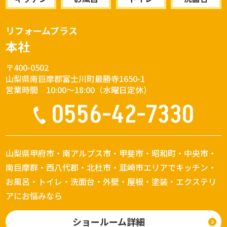
300万円です。内窓設置は1箇所
す。断熱改修によって年間3万
ローンと比較すると金利が高く
5万円〜10万円です。断熱工事
円以上の光熱費削減が期待でき
なる傾向があります。 借入可能
後は、光熱費が年間3万円〜5万
ます。 耐震リフォームは100万
額が低く設定されているケース
リフォームプラス
円削減された事例があります。
円〜200万円が目安です。リフ
もあります。 100万円程度の設
本社
耐震リフォームの費用相場は
ォーム費用とローンを使って安
備交換ならリフォームローン、
100万円〜200万円です。耐震
全性と快適性を同時に向上させ
500万円以上の大規模改修なら
補強は家族の安全を守ります。
ることが可能です。 ―――――――――― 【失敗
〒400-0502
住宅ローンを検討するお客様が
住宅の資産価値向上にもつなが
しないリフォーム甲府市の業者
山梨県南巨摩郡富士川町最勝寺1650-1
多い傾向があります。 住宅ロー
ります。 ―――――――――― 【失敗しないリフ
選び｜見積もり比較のポイン
営業時間 10:00〜18:00（水曜日定休）
ン控除や補助金を活用して負担
ォーム甲府市の業者選び｜見積
ト】 リフォーム費用とローンの
を軽減する方法 一戸建てのリフ
0556-42-7330
もり比較の重要ポイント】 一戸
成功は業者選びで決まります。
ォームでは、住宅ローン控除や
建てのリフォーム費用の相場を
複数社から見積もりを取得し比
補助金制度を利用できる場合が
正しく判断するためには、業者
較することが重要です。見積書
あります。 制度を活用すること
比較が重要です。複数社から見
の内訳が細かく記載されている
で実質負担額を大きく減らせま
積もりを取得すると、適正価格
かを確認する必要があります。
山梨県甲府市・南アルプス市・甲斐市・昭和町・中央市・
す。 省エネリフォームでは補助
が分かります。見積書の「一
メリットは、適正価格が分かる
金対象となるケースがありま
南巨摩群・西八代郡・北杜市・韮崎市エリアでキッチン・
式」表記が多い会社には注意が
点です。不要な工事を省けま
す。 断熱改修や高効率給湯器の
お風呂・トイレ・洗面台・外壁・屋根・塗装・エクステリ
必要です。 メリットは、工事内
す。追加費用のリスクを減らせ
設置も対象になる場合がありま
容を比較しやすい点です。追加
ます。安心してローンを組めま
アにお悩みなら
す。 耐震リフォームでは自治体
費用のリスクを減らせます。不
す。 デメリットは、比較に時間
独自の補助制度が用意されてい
要な工事を省けます。予算管理
がかかる点です。打ち合わせ回
ることがあります。 甲府市や南
ショールーム詳細
がしやすくなります。 デメリッ
数が増えます。しかし慎重な比