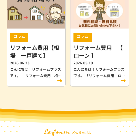
とお考えではありませんか。 一
感できるリフォーム相談会！ ご
戸建てのリフォームは、工事内
来場いただいた方にご来場特典
容によって費用が大きく異なり
サイコロチャレンジなどプレゼ
ます。そのため、事前にリフォ
ント企画をご用意しておりま
ーム費用の相場を把握し、無理
す！ リフォーム＆増改築をご検
のない資金計画を立てることが
討されている方はもちろんのこ
コラム
コラム
重要です。 この記事では、一戸
と、いつかリフォームしたい・
建てのリフォーム費用の相場、
参考にしたいという方にも おす
リフォーム費用【相
リフォーム費用 【
住宅ローンを利用する方法、リ
すめのイベントです。 皆様のご
場 一戸建て】
ローン 】
フォームローンとの違い、活用
来店をお待ちしております♬ ※
2026.06.23
2026.05.19
できる補助金制度について詳し
特典は無くなり次第終了となり
こんにちは！リフォームプラス
こんにちは！リフォームプラス
く解説します。 この記事を読む
ます。
です。 「リフォーム費用 相
です。 「リフォーム費用 ロー
と、一戸建てのリフォーム費用
場 一戸建て」と検索されたご
ン 甲府市」と検索されたご家
の目安や資金計画の立て方が分
家族は、「一戸建てのリフォー
族は、リフォームを検討する中
かります。 「これから一戸建て
ムにはどれくらいの費用がかか
で「自己資金だけで足りるの
のリフォームを検討しているご
るのか」「適正価格はいくらな
か」「ローンは組めるのか」と
家族」「住宅ローンを活用して
のか」と不安を感じているので
いった資金面の不安を感じてい
負担を抑えたいご家族」はぜひ
はないでしょうか。一戸建ての
るのではないでしょうか。甲府
最後まで読んでみてください！
リフォーム費用は、工事内容や
市でのリフォームでは、補助金
リフォーム費用の相場はどれく
築年数によって大きく変わりま
とローンを上手に組み合わせる
らい？工事別の目安を解説 一戸
Reform menu
す。そのため、事前に相場を把
ことで、無理のない資金計画を
建てのリフォーム費用の相場