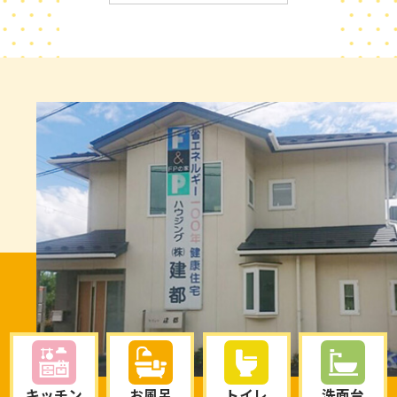
は40万円〜80万円です。外壁と
す。 リフォーム費用とローンを
方法には、住宅ローンとリフォ
屋根を同時施工すると、足場代
組み合わせる場合、1,000万円
ームローンがあります。 それぞ
約20万円を節約できます。 全
の工事であれば月々の返済は約
れにメリットとデメリットがあ
面改修のリフォーム費用の相場
2万円〜3万円になるケースがあ
ります。 住宅ローンのメリッ
は800万円〜1,500万円です。
ります。金利や返済期間によっ
ト・デメリット 住宅ローンの最
間取り変更や断熱工事を含める
て金額は変動します。リフォー
大のメリットは金利の低さで
と1,200万円以上になるケース
ムプラスでは複数の金融機関と
す。 借入額が大きい場合でも毎
があります。築30年の一戸建て
連携し、最適なローンを提案し
月の返済額を抑えやすくなりま
住宅を性能向上リノベーション
ています。 ―――――――――― 【断熱・耐震が
す。 返済期間を長く設定できる
した事例では、約1,100万円で
重要｜甲府市の気候に合った性
ため、家計への負担を軽減でき
施工しました。 ―――――――――― 【断熱・耐
能向上リフォーム】 リフォーム
ます。 一方で、審査期間が長
震・省エネが人気｜甲府市で増
費用とローンを考える際は、性
く、手続きが複雑になる傾向が
えている性能向上リフォーム】
能向上リフォームも検討するべ
あります。 登記費用などの諸費
一戸建てのリフォーム費用を考
きです。甲府市は夏は35度近く
用が発生する場合もあります。
える際は、性能向上リフォーム
まで気温が上がります。冬は氷
リフォームローンのメリット・
が人気です。甲府市は夏の暑さ
点下になる日もあります。断熱
デメリット リフォームローンの
と冬の寒さの差が大きい地域で
性能が低い住宅では光熱費が年
メリットは手続きの簡単さで
す。断熱性能が低い住宅では、
間15万円以上かかることがあり
す。 審査期間が短く、比較的早
冷暖房費が年間15万円以上にな
ます。 断熱リフォームの費用は
く融資を受けられます。 小規模
るケースがあります。 断熱リフ
150万円〜300万円です。内窓
なリフォームにも利用しやすい
ォームの費用相場は150万円〜
設置は1箇所5万円〜10万円で
特徴があります。 一方で、住宅
キッチン
お風呂
トイレ
洗面台