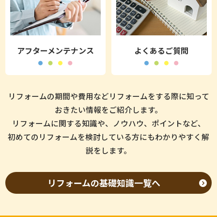
り・外壁・全面改修の目安】 リ
ォーム費用は80万円〜150万円
住宅ローンの金利は一般的なリ
と1,200万円以上になるケース
フォーム費用とローンを検討す
が目安です。ユニットバス交換
フォームローンより低い傾向が
があります。築30年の一戸建て
る際は、まず費用相場の把握が
は90万円〜160万円が相場で
あります。 現在の住宅ローン金
住宅を性能向上リノベーション
必要です。キッチンのリフォー
す。トイレ交換は15万円〜40万
利は比較的低水準で推移してい
した事例では、約1,100万円で
ム費用は80万円〜150万円で
円が一般的です。 外壁塗装のリ
アフターメンテナンス
よくあるご質問
るため、大規模なリフォームを
施工しました。 ―――――――――― 【断熱・耐
す。ユニットバスは90万円〜
フォーム費用は30坪で90万
検討する場合は有効な選択肢と
震・省エネが人気｜甲府市で増
160万円です。トイレは15万
円〜130万円が目安です。屋根
なります。 ただし、審査には一
えている性能向上リフォーム】
円〜40万円が一般的です。 外
塗装は40万円〜80万円です。外
定の時間が必要です。工事開始
一戸建てのリフォーム費用を考
壁塗装は30坪で90万円〜130万
壁と屋根を同時に施工すると足
時期から逆算して早めに準備を
える際は、性能向上リフォーム
円です。屋根塗装は40万円〜80
場代を約20万円節約できます。
リフォームの期間や費用などリフォームをする際に知って
進めることが大切です。 リフォ
が人気です。甲府市は夏の暑さ
万円です。全面リフォームは
全面リフォームの費用相場は
おきたい情報をご紹介します。
ームローンと住宅ローンの違い
と冬の寒さの差が大きい地域で
800万円〜1,500万円が相場で
800万円〜1,500万円です。間
を比較 リフォーム費用を借りる
す。断熱性能が低い住宅では、
リフォームに関する知識や、ノウハウ、ポイントなど、
す。 リフォーム費用とローンを
取り変更や断熱改修を含む場合
方法には、住宅ローンとリフォ
冷暖房費が年間15万円以上にな
組み合わせる場合、1,000万円
は1,200万円以上になるケース
初めてのリフォームを検討している方にもわかりやすく解
ームローンがあります。 それぞ
るケースがあります。 断熱リフ
の工事であれば月々の返済は約
が多いです。築30年の戸建てを
説をします。
れにメリットとデメリットがあ
ォームの費用相場は150万円〜
2万円〜3万円になるケースがあ
性能向上リノベーションした事
ります。 住宅ローンのメリッ
300万円です。内窓設置は1箇所
ります。金利や返済期間によっ
例では1,100万円で施工しまし
ト・デメリット 住宅ローンの最
5万円〜10万円です。断熱工事
て金額は変動します。リフォー
た。 ―――――――――― 【断熱・耐震が重要｜
リフォームの基礎知識一覧へ
大のメリットは金利の低さで
後は、光熱費が年間3万円〜5万
ムプラスでは複数の金融機関と
甲府の気候に合った性能向上リ
す。 借入額が大きい場合でも毎
円削減された事例があります。
連携し、最適なローンを提案し
フォームとは】 戸建てのリフォ
月の返済額を抑えやすくなりま
耐震リフォームの費用相場は
ています。 ―――――――――― 【断熱・耐震が
ーム費用を考える際は性能向上
す。 返済期間を長く設定できる
100万円〜200万円です。耐震
重要｜甲府市の気候に合った性
も重要です。甲府市は夏は35度