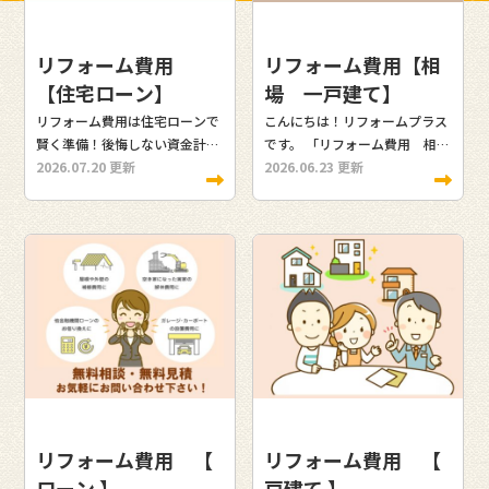
リフォーム費用
リフォーム費用【相
【住宅ローン】
場 一戸建て】
リフォーム費用は住宅ローンで
こんにちは！リフォームプラス
賢く準備！後悔しない資金計画
です。 「リフォーム費用 相
のポイント こんにちは！リフォ
2026.07.20 更新
場 一戸建て」と検索されたご
2026.06.23 更新
ームプラスです。 「一戸建ての
家族は、「一戸建てのリフォー
リフォーム費用の相場が知りた
ムにはどれくらいの費用がかか
い」「住宅ローンを活用してリ
るのか」「適正価格はいくらな
フォームできるのか知りたい」
のか」と不安を感じているので
とお考えではありませんか。 一
はないでしょうか。一戸建ての
戸建てのリフォームは、工事内
リフォーム費用は、工事内容や
容によって費用が大きく異なり
築年数によって大きく変わりま
ます。そのため、事前にリフォ
す。そのため、事前に相場を把
ーム費用の相場を把握し、無理
握することが重要です。 この記
のない資金計画を立てることが
事では、一戸建てのリフォーム
重要です。 この記事では、一戸
費用の相場を分かりやすく解説
建てのリフォーム費用の相場、
します。キッチンや浴室などの
リフォーム費用 【
リフォーム費用 【
住宅ローンを利用する方法、リ
水回り、外壁塗装、全面改修の
ローン 】
戸建て 】
フォームローンとの違い、活用
価格目安、補助金制度、断熱リ