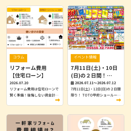
コラム
イベント情報
リフォーム費用
7月11日(土)・10日
【住宅ローン】
(日)の２日間！
TOTOショールーム
2026.07.20
2026.07.11～2026.07.12
リフォーム費用は住宅ローンで
7月11日(土)・12日(日)の２日間
にて夏のリフォーム
賢く準備！後悔しない資金計画
限り！ TOTO甲府ショールーム
祭開催致します！
のポイント こんにちは！リフォ
にて開催します！ ２日間限りの
ームプラスです。 「一戸建ての
目玉商品もありますので、お気
リフォーム費用の相場が知りた
軽にご来場下さい！ キッチン・
い」「住宅ローンを活用してリ
お風呂・洗面・トイレなどの最
フォームできるのか知りたい」
新住宅設備を見て、触れて、体