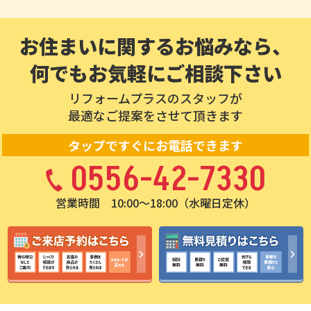
リフォーム費用をまとめて借り
ます。補助金を活用すると借入
相見積もりを取得することも重
る方法もあります。若い世代の
額を減らすことができます。費
要です。 価格だけではなく、工
ご家族から人気を集めていま
用相場を理解することで適正価
お住まいに関するお悩みなら、
事内容や保証内容も比較する必
す。 ―――――――――― まとめ 一戸建てのリフ
格での契約が可能になります。
要があります。 資金計画を立て
何でもお気軽にご相談下さい
ォーム費用の相場は、工事内容
業者選びを慎重に行うことで失
る際には、毎月の返済額だけで
によって大きく変わります。キ
敗を防げます。 リフォームプラ
なく将来の教育費や生活費も考
ッチンは80万円〜150万円、ユ
スでは、地域密着をモットーに
リフォームプラスのスタッフが
慮することが大切です。 無理の
ニットバスは90万円〜160万
甲府市、南アルプス市、甲斐市
最適なご提案をさせて頂きます
ない返済計画が、満足度の高い
円、外壁塗装は90万円前後が目
をメインにリフォームを行わせ
リフォームにつながります。 ま
安です。補助金制度を活用する
ていただいております。是非！
タップですぐにお電話できます
とめ 一戸建てのリフォーム費用
と、費用負担を大きく軽減でき
リフォームの事ならリフォーム
の相場は工事内容によって大き
0556-42-7330
ます。断熱や耐震などの性能向
プラスにお任せください！
く異なります。 水回りリフォー
上リフォームは、快適性と安全
ムは数十万円から数百万円、全
性の向上につながります。 リフ
営業時間 10:00〜18:00（水曜日定休）
面リフォームでは1,000万円以
ォームプラスでは、地域密着を
上になる場合もあります。 住宅
モットーに甲府市、南アルプス
ローンやリフォームローンを上
市、甲斐市をメインにリフォー
手に活用することで、負担を分
ムを行わせていただいておりま
散しながら理想の住まいを実現
す。是非！リフォームの事なら
できます。 補助金や住宅ローン
リフォームプラスにお任せくだ
控除を活用することで、さらに
さい！
費用負担を軽減できます。 リフ