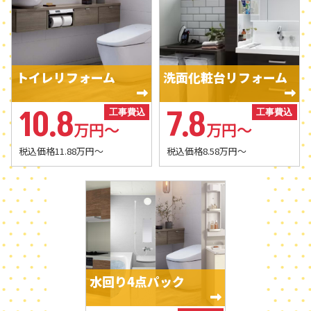
後悔しないリフォーム計画につ
が高まっています。リフォーム
壁・屋根リフォームの相場 外壁
ながります。甲府市では築25年
費用を自己資金だけで賄う場合
塗装の相場は80万円～150万円
以上の一戸建て住宅が多く、水
は負担が大きくなるため、ロー
程度です。 屋根塗装の相場は
回り設備や外壁の老朽化が進ん
ンの活用が現実的な選択になり
30万円～80万円程度です。 屋
でいます。リフォーム費用の相
ます。リフォームプラスでは資
根の葺き替え工事の相場は100
トイレリフォーム
洗面化粧台リフォーム
場を知らずに契約すると、予算
金計画の段階から相談を受け、
万円～250万円程度です。 外壁
オーバーになるケースがありま
無理のない返済プランを提案し
や屋根は住宅を守る重要な部分
す。リフォームプラスでは、現
ています。 ―――――――――― 【2026年最新版
10.8
7.8
です。定期的なメンテナンスを
工事費込
工事費込
地調査を行い、工事項目ごとの
｜リフォーム甲府市で使える補
行うことで、将来的な大規模修
万円～
万円～
費用を細かく説明しています。
助金・助成金まとめ】 リフォー
繕費用を抑えることができま
―――――――――― 【2026年最新版｜リフォー
ム費用とローンの負担を減らす
税込価格11.88万円～
税込価格8.58万円～
す。 内装リフォームの相場 ク
ム甲府市で活用できる補助金・
ためには補助金の活用が重要で
ロス張り替えの相場は6畳あた
助成金まとめ】 一戸建てのリフ
す。甲府市では省エネリフォー
り4万円～8万円程度です。 フ
ォーム費用の相場を抑えるため
ムや耐震改修に対する補助制度
ローリング張り替えの相場は10
には、補助金制度の活用が重要
があります。断熱窓の設置では
万円～30万円程度です。 間取
です。国の省エネ補助金や甲府
最大200万円規模の補助が受け
り変更の相場は50万円～300万
市の助成制度を利用すると、費
られるケースがあります。給湯
円程度です。 内装リフォームは
用負担を軽減できます。断熱窓
器交換でも10万円以上の補助が
住み心地を向上させるだけでな
の設置では最大200万円規模の
出る場合があります。 リフォー
く、住宅の資産価値向上にもつ
水回り4点パック
補助が受けられる場合がありま
ム費用とローンのバランスを取
ながります。 住宅ローンでリフ
す。高効率給湯器の交換では10
るために、補助金を先に確定さ
ォーム費用を借りる方法と利用
万円以上の補助が出るケースが
せることが大切です。リフォー