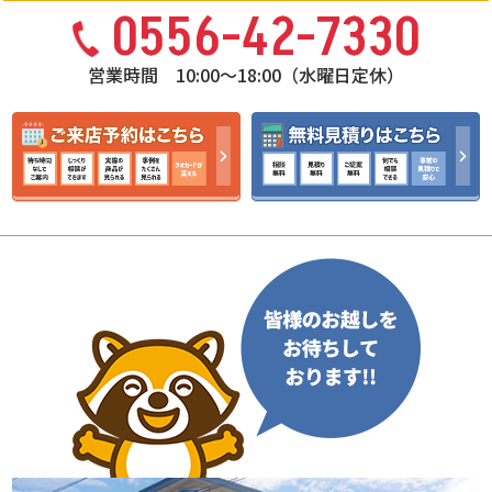
万円〜2,000万円で購入できま
近い性能が実現できます。 リフ
0556-42-7330
の資金計画で失敗しないための
ッチンは80万円〜150万円、ユ
す。リフォーム費用として500
ォーム費用の相場を理解して物
チェックポイント リフォーム費
ニットバスは90万円〜160万
万円〜1,000万円を追加すると
件選びを行うと資金計画が明確
用の資金計画では余裕を持った
円、外壁塗装は90万円前後が目
営業時間 10:00〜18:00（水曜日定休）
新築同等の性能が実現できま
になります。住宅ローンとリフ
予算設定が重要です。 見積金額
安です。補助金制度を活用する
す。 リフォーム費用とローンを
ォーム費用をまとめて借りる方
だけで判断しないことが大切で
と、費用負担を大きく軽減でき
住宅ローンと一体で借りる方法
法もあります。若い世代を中心
す。 追加工事が発生するケース
ます。断熱や耐震などの性能向
もあります。金利が低くなるメ
に人気が高まっています。 ――――――――――
もあります。 築30年以上の一
上リフォームは、快適性と安全
リットがあります。若い世代の
まとめ 戸建てのリフォーム費用
戸建てでは、解体後に劣化部分
性の向上につながります。 リフ
ご家族に選ばれています。 ――――――――――
の相場は工事内容によって大き
が見つかることがあります。 そ
ォームプラスでは、地域密着を
まとめ リフォーム費用とローン
く変わります。水回りは80万
のため、工事費用の10％～
モットーに甲府市、南アルプス
を正しく組み合わせることで、
円〜150万円が目安です。外壁
20％程度を予備費として確保し
市、甲斐市をメインにリフォー
無理のない資金計画が実現でき
塗装は90万円前後が相場です。
ておくと安心です。 複数社から
ムを行わせていただいておりま
ます。補助金を活用すると借入
全面改修は800万円以上が一般
相見積もりを取得することも重
す。是非！リフォームの事なら
額を減らすことができます。費
的です。補助金を活用すると費
要です。 価格だけではなく、工
リフォームプラスにお任せくだ
用相場を理解することで適正価
用負担を大きく減らすことがで
事内容や保証内容も比較する必
さい！
格での契約が可能になります。
きます。 戸建てのリフォーム費
要があります。 資金計画を立て
業者選びを慎重に行うことで失
用を正しく理解することで、無
る際には、毎月の返済額だけで
敗を防げます。 リフォームプラ
駄な出費を防ぎ、満足度の高い
なく将来の教育費や生活費も考
スでは、地域密着をモットーに
住まいを実現できます。 リフォ
慮することが大切です。 無理の
甲府市、南アルプス市、甲斐市
ームプラスでは、地域密着をモ
ない返済計画が、満足度の高い
をメインにリフォームを行わせ
ットーに甲府市、南アルプス
リフォームにつながります。 ま
ていただいております。是非！
市、甲斐市をメインにリフォー