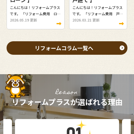
できる補助金制度について詳し
フォーム、業者選びまで詳しく
こんにちは！リフォームプラス
こんにちは！リフォームプラス
く解説します。 この記事を読む
紹介します。この記事を読むこ
です。 「リフォーム費用 ロー
です。 「リフォーム費用 戸建
と、一戸建てのリフォーム費用
とで、一戸建てリフォームの費
ン 甲府市」と検索されたご家
2026.05.19 更新
て」と検索されたご家族は、戸
2026.03.21 更新
の目安や資金計画の立て方が分
用相場と失敗しない進め方が分
族は、リフォームを検討する中
建て住宅のリフォームを検討す
かります。 「これから一戸建て
かります。 築20年以上の一戸
で「自己資金だけで足りるの
る中で、費用の相場や適正価格
のリフォームを検討しているご
建てにお住まいのご家族、これ
か」「ローンは組めるのか」と
が分からず不安を感じているの
家族」「住宅ローンを活用して
からリフォームを検討している
いった資金面の不安を感じてい
ではないでしょうか。戸建ての
リフォームコラム一覧へ
負担を抑えたいご家族」はぜひ
ご家族、費用を抑えながら快適
るのではないでしょうか。甲府
リフォーム費用は工事内容や築
最後まで読んでみてください！
な住まいを実現したいご家族は
市でのリフォームでは、補助金
年数によって大きく変わるた
リフォーム費用の相場はどれく
ぜひ最後まで読んでみてくださ
とローンを上手に組み合わせる
め、正しい相場を知ることがと
らい？工事別の目安を解説 一戸
い。 ―――――――――― 【リフォーム甲府市で
ことで、無理のない資金計画を
ても重要です。 この記事では、
建てのリフォーム費用の相場
失敗しないための完全ガイド｜
立てることが重要です。 この記
戸建てのリフォーム費用の相場
は、工事内容によって大きく異
費用・補助金・人気リフォーム
事では、リフォーム費用とロー
を具体的な金額で解説します。
なります。 住宅全体のリフォー
を徹底解説】 一戸建てのリフォ
ンの基本、甲府市での費用相
補助金情報、水回りや外壁の費
Reason
ム費用の相場は300万円～
ーム費用の相場を知ることは、
場、補助金の活用方法、業者選
用、性能向上リフォーム、業者
リフォームプラスが選ばれる理由
2,000万円程度です。 私自身も
後悔しないリフォーム計画につ
びのポイントまで詳しく解説し
選び、中古リノベまで幅広く紹
お客様から「100万円くらいで
ながります。甲府市では築25年
ます。この記事を読むことで、
介します。この記事を読むこと
家全体をきれいにできますか」
以上の一戸建て住宅が多く、水
リフォーム費用の支払い方法と
で、リフォーム費用の目安と失
と相談を受けることがありま
回り設備や外壁の老朽化が進ん
最適なローンの組み方が分かり
敗しない進め方が分かります。
す。しかし、実際には工事範囲
でいます。リフォーム費用の相
ます。 自己資金に不安があるご
戸建て住宅にお住まいのご家
によって必要な予算が大きく変
場を知らずに契約すると、予算
家族、月々の支払いを抑えなが
族、築20年以上でリフォームを