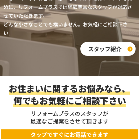
を軽減する方法 一戸建てのリフ
工事項目ごとの詳細見積もりを
成功は業者選びで決まります。
細であるかを確認する必要があ
めに、リフォームプラスでは経験豊富なスタッフが対応さ
ォームでは、住宅ローン控除や
作成しています。 ―――――――――― 【中古住
複数社から見積もりを取得し比
ります。 メリットは、費用の透
せていただきます。
補助金制度を利用できる場合が
宅リノベが人気上昇中｜リフォ
較することが重要です。見積書
明性が高まる点です。工事内容
あります。 制度を活用すること
ーム甲府市で理想の住まいを実
の内訳が細かく記載されている
が明確になります。追加費用の
どんな小さなことでも構いません。お気軽にご相談下さ
で実質負担額を大きく減らせま
現】 一戸建てのリフォーム費用
かを確認する必要があります。
発生を防げます。家族で比較検
い。
す。 省エネリフォームでは補助
を抑える方法として、中古住宅
メリットは、適正価格が分かる
討しやすくなります。 デメリッ
金対象となるケースがありま
リノベーションが人気です。甲
点です。不要な工事を省けま
トは、比較に時間がかかる点で
す。 断熱改修や高効率給湯器の
府市では中古住宅が1,000万
スタッフ紹介
す。追加費用のリスクを減らせ
す。打ち合わせの回数が増えま
設置も対象になる場合がありま
円〜2,000万円で流通していま
ます。安心してローンを組めま
す。しかし時間をかけることで
す。 耐震リフォームでは自治体
す。購入後に500万円〜1,000
す。 デメリットは、比較に時間
失敗のリスクを減らせます。リ
独自の補助制度が用意されてい
万円のリフォームを行うこと
がかかる点です。打ち合わせ回
フォームプラスでは分かりやす
ることがあります。 甲府市や南
で、新築同等の住まいを実現で
数が増えます。しかし慎重な比
い見積もりを徹底しています。
アルプス市、甲斐市でも時期に
きます。 一戸建てのリフォーム
較が失敗防止につながります。
―――――――――― 【中古住宅＋リノベが人気｜
お住まいに関するお悩みなら、
よって補助制度が実施されてい
費用の相場を理解した上で物件
リフォームプラスでは分かりや
リフォームで賢く住み替える方
ます。 補助金は予算上限に達す
選びを行うと、資金計画が立て
すい見積書を提供しています。
法】 戸建てのリフォーム費用を
何でもお気軽にご相談下さい
ると受付終了となることがあり
やすくなります。住宅ローンと
―――――――――― 【中古住宅＋リノベが人気｜
抑える方法として中古住宅リノ
ます。 補助金情報は工事計画の
リフォーム費用をまとめて借り
リフォーム甲府市で賢く住み替
ベーションがあります。中古住
リフォームプラスのスタッフが
早い段階で確認することがおす
る方法もあります。若い世代の
える方法】 リフォーム費用とロ
宅は1,000万円〜2,000万円で
すめです。 実際に補助金を活用
ご家族から人気を集めていま
最適なご提案をさせて頂きます
ーンを活用した住み替えとし
購入できる物件が多いです。リ
したお客様の中には、数十万円
す。 ―――――――――― まとめ 一戸建てのリフ
て、中古住宅＋リノベーション
フォーム費用として500万円〜
単位で費用負担を軽減できた事
ォーム費用の相場は、工事内容
タップですぐにお電話できます
が人気です。中古住宅は1,000
1,000万円を追加すると新築に
例もあります。 リフォーム費用
によって大きく変わります。キ